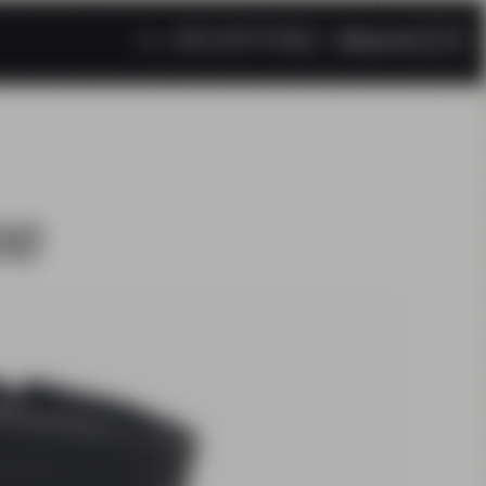
(052) 322 14 95
/ sklepgoska
00