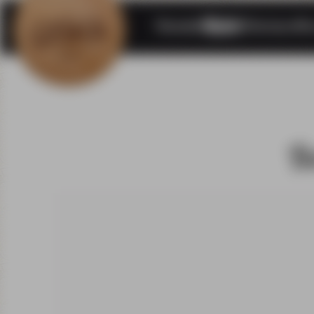
Damskie
Męskie
Dziecięce
Akc
B