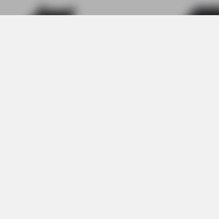
eker Antistress 05398-00
Botki Moskała TM-1/cz
399,-
339,-
Polityka prywatności
Pliki cookies