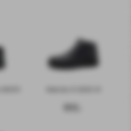
ss B0392-
Botki Ara 11-35616-01
499,-