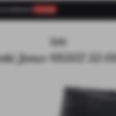
esoria
Galanteria
Promocje
Botki
otki Jomos 416502 33 0