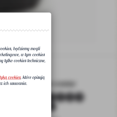
cookies, będziemy mogli
rketingowe, w tym cookies
y tylko cookies techniczne,
tyką cookies
, które opisują
Wybierz rozmiar
az ich usuwania.
,-
39
40
41
42
43
44
45
46
47