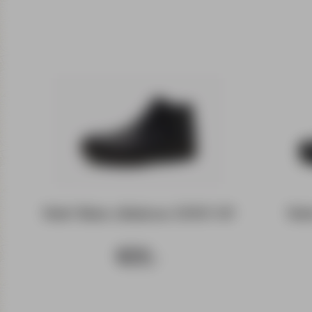
Botki Rieker Antistress 33160-00
Botk
439,-