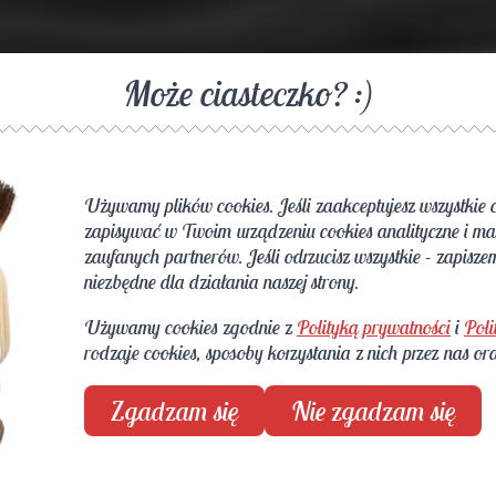
Może ciasteczko? :)
Używamy plików cookies. Jeśli zaakceptujesz wszystkie 
zapisywać w Twoim urządzeniu cookies analityczne i ma
zaufanych partnerów. Jeśli odrzucisz wszystkie - zapiszem
niezbędne dla działania naszej strony.
Używamy cookies zgodnie z
Polityką prywatności
i
Poli
nym. Wnętrze ocieplone naturalną owczą
Cena
rodzaje cookies, sposoby korzystania z nich przez nas or
ęcz niesamowita wygoda w chodzeniu.
499
Zgadzam się
Nie zgadzam się
 odporne na ścieranie. Buty Jomos
ewka zapinana na zamek, gładka,
naturalnej groszkowanej w kolorze