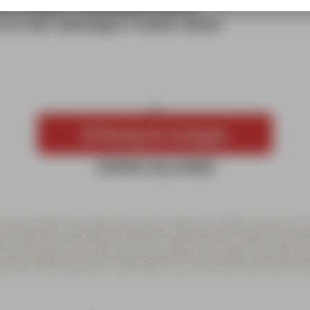
chorowanymi, nabrzmiałymi stopami,
cz do skór naturalnych w kolorze obuwia
Dodaj do koszyka
Zapytaj o ten artykuł