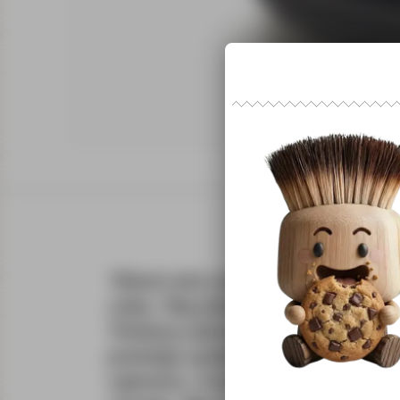
Wierzch skóra naturalna w kolorze czar
wełną. Buty Jomos AIRCOMFORT to wr
Podeszwy wykonane z PU są praktycznie
posiadają wymienialne, wkładki. Chol
wykonana z bardzo dobrej jakości skóry 