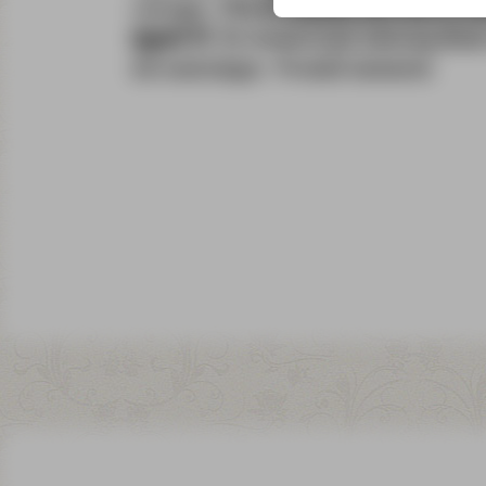
czarnym. Obuwie idealne dla osób ze s
tęgość H
. Do konserwacji zalecany tłusz
lub neutralnym. Produkt niemiecki.