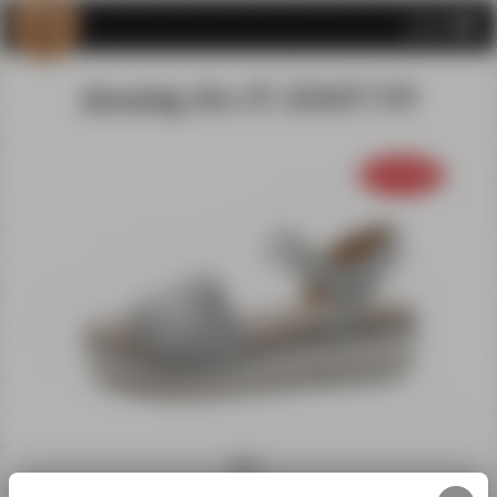
Sandały Ara 12-33507-04
promocja