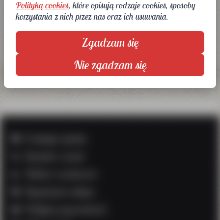
na pasek ze sprzączką biegnący wokół kostki,
Polityką cookies
, które opisują rodzaje cookies, sposoby
wyjmowana wkładka. Tęgość G. Do pielęgnacji
korzystania z nich przez nas oraz ich usuwania.
zalecany preparat do obuwia "4 in 1". Produkt
Zgadzam się
niemiecki.
Nie zgadzam się
O sklepie Gośka
Kontakt z nami
Tablica rozmiarów
Regulamin sklepu
Polityka prywatności