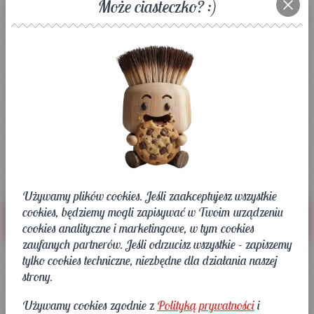
265,-
Może ciasteczko? :)
379,-
Najniższa cena w okresie 30 dni przed obniżką:
269,-
(-1%)
Cena regularna:
379,-
(-30%)
Wybierz rozmiar
40
41
43
tablica rozmiarów
Używamy plików cookies. Jeśli zaakceptujesz wszystkie
cookies, będziemy mogli zapisywać w Twoim urządzeniu
Dodaj do koszyka
cookies analityczne i marketingowe, w tym cookies
zaufanych partnerów. Jeśli odrzucisz wszystkie - zapiszemy
Zapytaj o ten artykuł
tylko cookies techniczne, niezbędne dla działania naszej
strony.
Cholewka oraz wkładka wykonane ze skóry. Zapięcie
Używamy cookies zgodnie z
Polityką prywatności
i